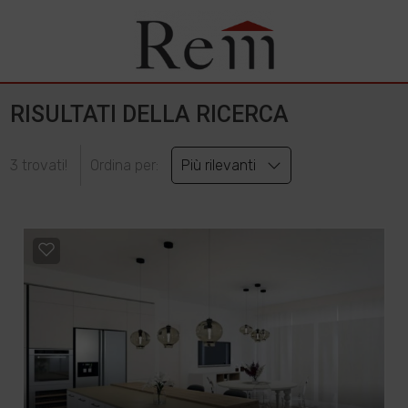
RISULTATI DELLA RICERCA
3 trovati!
Ordina per:
Più rilevanti