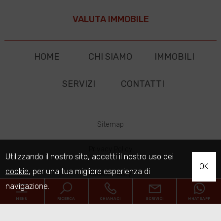
VALUTA IMMOBILE
HOME
CHI SIAMO
IMMOBILI
SERVIZI
CONTATTI
Sitemap
Privacy Policy
Utilizzando il nostro sito, accetti il nostro uso dei
OK
cookie
, per una tua migliore esperienza di
Cookie Policy
navigazione.
MENU
RICERCA
CHIAMACI
SCRIVICI
WHATSAPP