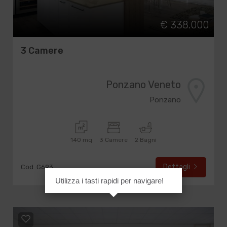
€ 338.000
3 Camere
Ponzano Veneto
Ponzano
140 mq
3 Camere
2 Bagni
Dettagli
Cod. G693
Utilizza i tasti rapidi per navigare!