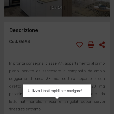
[
1
/
1
4
]
Descrizione
Cod. G693
In pronta consegna, classe A4, appartamento al primo
piano, servito da ascensore e composto da ampio
soggiorno di circa 37 mq, cottura separabile con
diretto accesso alla grande terrazza di 20 mq
Utilizza i tasti rapidi per navigare!
parzialmente coperta e vivibile, tre camere da
letto(matrimoniale, media e singola) doppi servizi
finestrati entrambi.