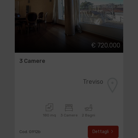
€ 720.000
3 Camere
Treviso
180 mq
3 Camere
2 Bagni
Dettagli
Cod. G912b