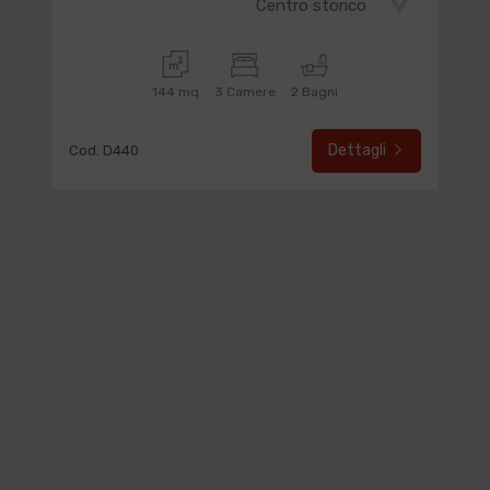
Centro storico
144 mq
3 Camere
2 Bagni
Dettagli
Cod. D440