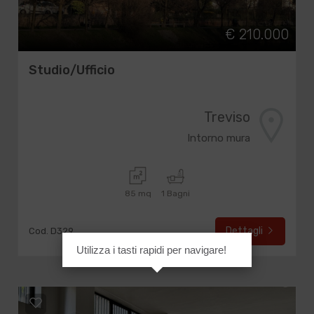
€ 210.000
Studio/Ufficio
Treviso
Intorno mura
85 mq
1 Bagni
Dettagli
Cod. D329
Utilizza i tasti rapidi per navigare!