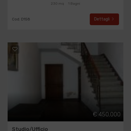
230 mq
1 Bagni
Dettagli
Cod. D158
€ 450.000
Studio/Ufficio