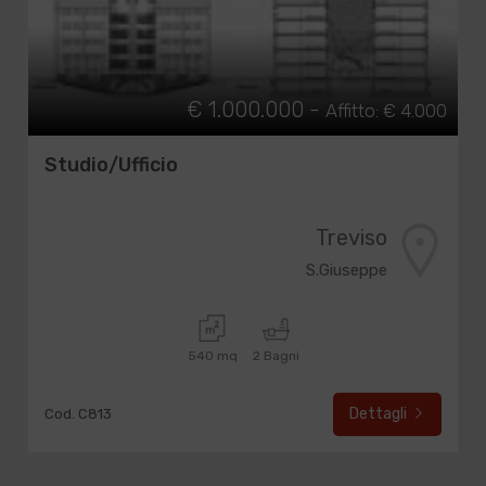
€ 1.000.000 -
Affitto: € 4.000
Studio/Ufficio
Treviso
S.Giuseppe
540 mq
2 Bagni
Dettagli
Cod. C813