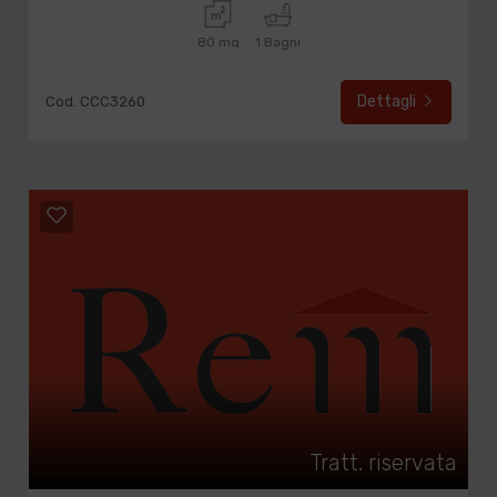
80 mq
1 Bagni
Dettagli
Cod. CCC3260
Tratt. riservata