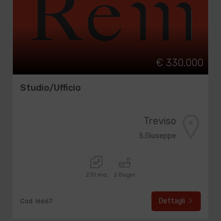
€ 330.000
Studio/Ufficio
Treviso
S.Giuseppe
270 mq
2 Bagni
Dettagli
Cod. I6667