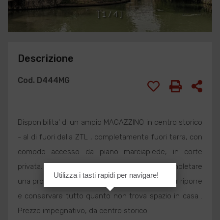
[
1
/
4
]
Descrizione
Cod. D444MG
Disponibilita' di un ampio MAGAZZINO in centro storico
- al di fuori della ZTL , completamente fuori terra, con
comodo accesso da piano marciapiede, in corte
privata. Una soluzione interessante, per completare
Utilizza i tasti rapidi per navigare!
una proprietà nel centro storico o utilizzarlo per riporre
e conservare tutto quanto non trova spazio in casa .
Prezzo impegnativo, da centro storico.