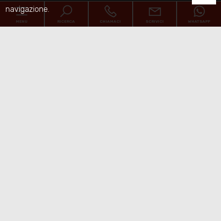
navigazione.
MENU
RICERCA
CHIAMACI
SCRIVICI
WHATSAPP
Home
Chi siamo
Immobili
[+]
Servizi
Contatti