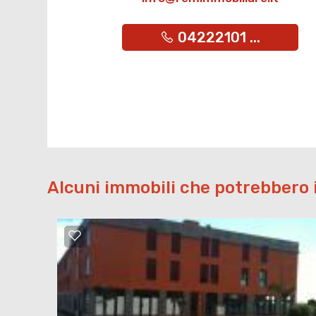
04222101 ...
Alcuni immobili che potrebbero 