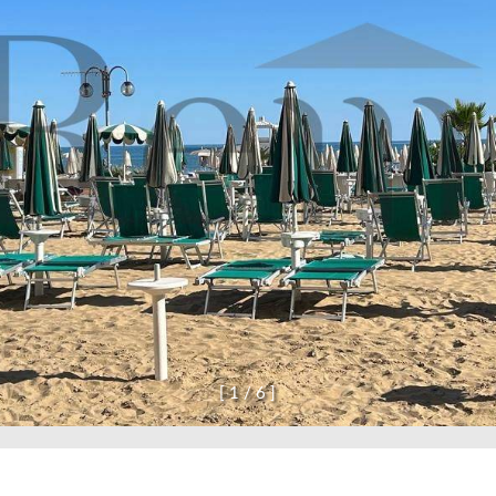
[
1
/
6
]