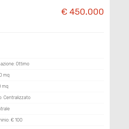
€ 450.000
azione: Ottimo
00 mq
20 mq
: Centralizzato
trale
nio: € 100