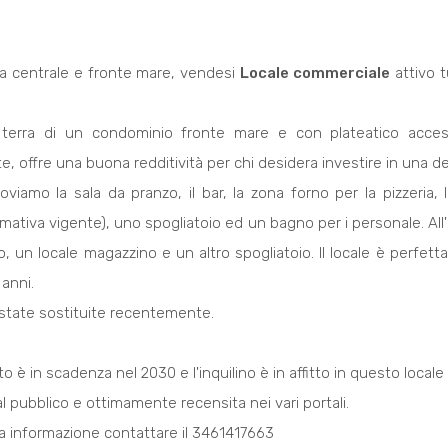
a centrale e fronte mare, vendesi
Locale commerciale
attivo t
terra di un condominio fronte mare e con plateatico accessi
te, offre una buona redditività per chi desidera investire in una de
roviamo la sala da pranzo, il bar, la zona forno per la pizzeria
rmativa vigente), uno spogliatoio ed un bagno per i personale. All
to, un locale magazzino e un altro spogliatoio. Il locale è per
 anni.
state sostituite recentemente.
to è in scadenza nel 2030 e l'inquilino è in affitto in questo locale
 al pubblico e ottimamente recensita nei vari portali.
tra informazione contattare il 3461417663