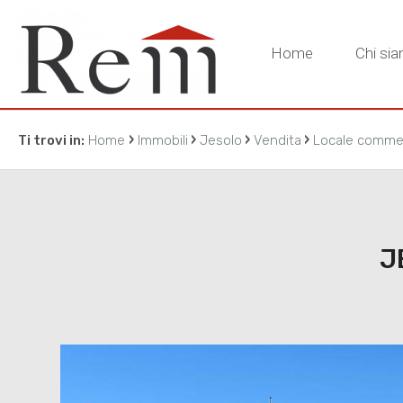
Home
Chi si
›
›
›
›
Ti trovi in:
Home
Immobili
Jesolo
Vendita
Locale commer
J