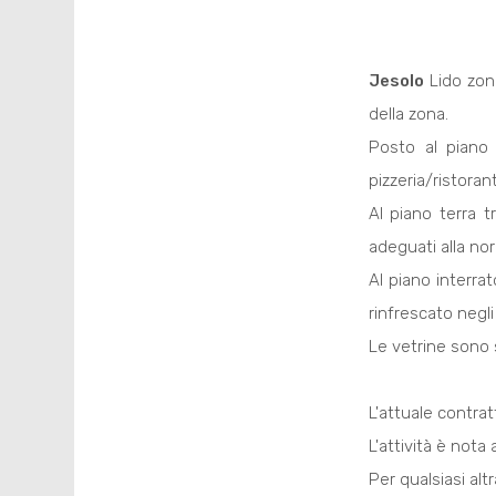
Jesolo
Lido zon
della zona.
Posto al piano 
pizzeria/ristoran
Al piano terra t
adeguati alla no
Al piano interra
rinfrescato negli
Le vetrine sono 
L'attuale contrat
L'attività è nota
Per qualsiasi al