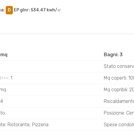
ca
:
D
EP glnr
: 534.47 kwh/㎡
1 mq
Bagni: 3
Stato conserv
---: 1
Mq coperti: 1
 mq
Mq copribili: 
 4
Riscaldamento
ato
Posizione: Cen
te: Ristorante, Pizzeria
Spese condomi