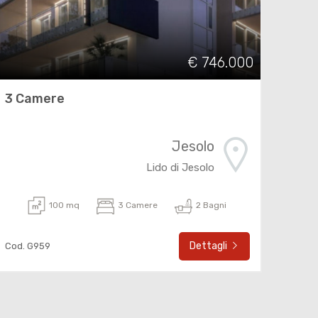
€ 746.000
3 Camere
Jesolo
Lido di Jesolo
100 mq
3 Camere
2 Bagni
Dettagli
Cod. G959