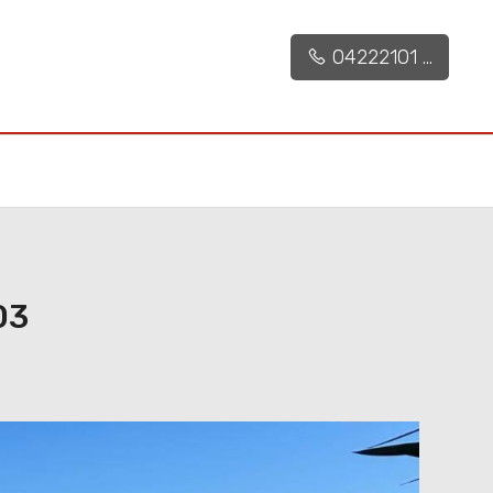
121 mq
3
04222101 ...
03