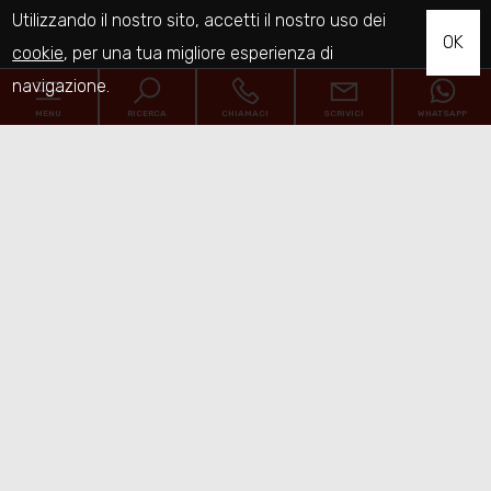
Utilizzando il nostro sito, accetti il nostro uso dei
OK
cookie
, per una tua migliore esperienza di
navigazione.
MENU
RICERCA
CHIAMACI
SCRIVICI
WHATSAPP
Home
Chi siamo
Immobili
[+]
Servizi
Contatti