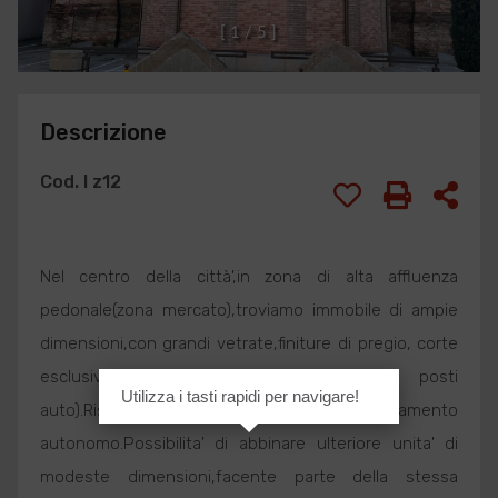
[
1
/
5
]
Descrizione
Cod. I z12
Nel centro della città',in zona di alta affluenza
pedonale(zona mercato),troviamo immobile di ampie
dimensioni,con grandi vetrate,finiture di pregio, corte
esclusiva adibita a parcheggio (6/7 posti
Utilizza i tasti rapidi per navigare!
auto).Riscaldamento e raffrescamento
autonomo.Possibilita' di abbinare ulteriore unita' di
modeste dimensioni,facente parte della stessa