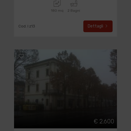
180 mq
2 Bagni
Dettagli
Cod. I z13
€ 2.600