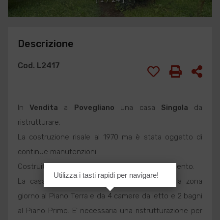
Descrizione
Cod. L2417
In
Vendita
a
Povegliano
una casa
Singola
da
ristrutturare.
La costruzione risale al 1970 ma è stata oggetto di
continue manutenzioni.
Costruiti 350 + 330 a disposizione per ampliamento.
Utilizza i tasti rapidi per navigare!
La casa è composta da spazi generosi nella zona
giorno al Piano Terra e da 4 camere da letto e 2 bagni
al Piano Primo. E' necessaria una ristrutturazione per