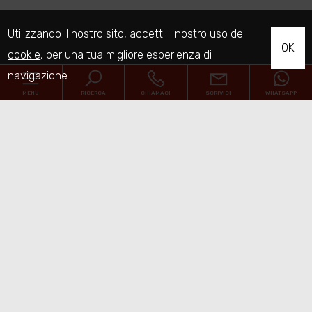
Utilizzando il nostro sito, accetti il nostro uso dei
OK
cookie
, per una tua migliore esperienza di
navigazione.
MENU
RICERCA
CHIAMACI
SCRIVICI
WHATSAPP
Home
Chi siamo
Immobili
[+]
Servizi
Contatti