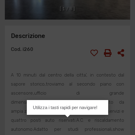
[
1
/
8
]
Descrizione
Cod. i260
A 10 minuti dal centro della citta', in contesto dal
sapore storico,troviamo al secondo piano con
ascensore,ufficio di grande
dimensione,completamente travato,composto da
Utilizza i tasti rapidi per navigare!
ampia zona open space e altri tre locali.Doppi servizi e
quattro posti auto riservati.A.C. e riscaldamento
autonomo.Adatto per studi professionali,show