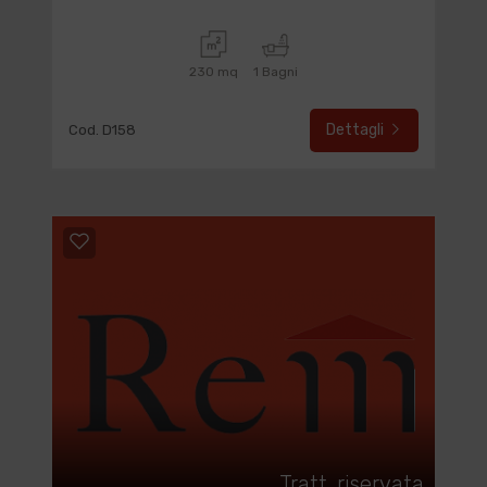
230 mq
1 Bagni
Dettagli
Cod. D158
Tratt. riservata