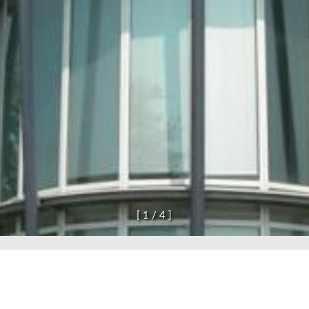
[
1
/
4
]