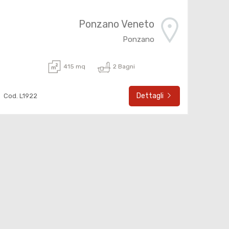
Ponzano Veneto
Ponzano
415 mq
2 Bagni
Dettagli
Cod. L1922