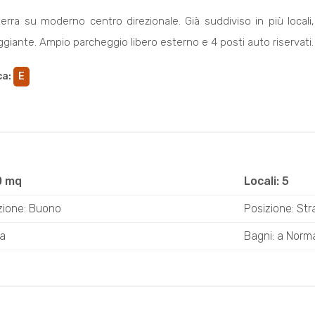
 terra su moderno centro direzionale. Già suddiviso in più locali,
giante. Ampio parcheggio libero esterno e 4 posti auto riservati.
ca
:
E
0 mq
Locali: 5
zione: Buono
Posizione: Str
ta
Bagni: a Norm