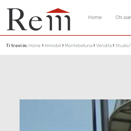
Home
Chi si
›
›
›
›
Ti trovi in:
Home
Immobili
Montebelluna
Vendita
Studio/