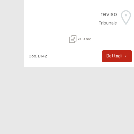
Treviso
Tribunale
600 mq
Dettagli
Cod. D142