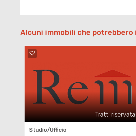
Alcuni immobili che potrebbero 
Tratt. riservata
Studio/Ufficio