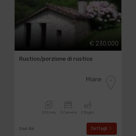
€ 230.000
Rustico/porzione di rustico
Miane
230 mq
3 Camere
2 Bagni
Dettagli
Cod. i56