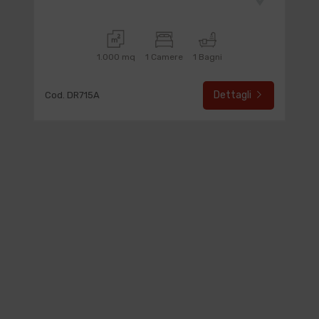
1.000 mq
1 Camere
1 Bagni
Dettagli
Cod. DR715A