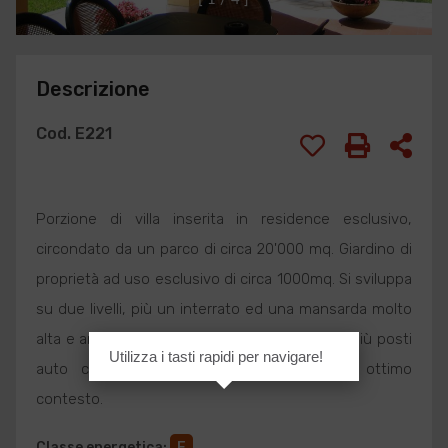
Descrizione
Cod. E221
Porzione di villa inserita in residence esclusivo,
circondato da un parco di circa 20'000 mq. Giardino di
proprietà ad uso esclusivo di circa 1000mq. Si sviluppa
su due livelli, più un interrato ed una mansarda molto
alta e ampia. Due ampi box auto di proprietà più posti
Utilizza i tasti rapidi per navigare!
auto condominiali. Splendida proprietà in ottimo
contesto.
Classe energetica
:
E