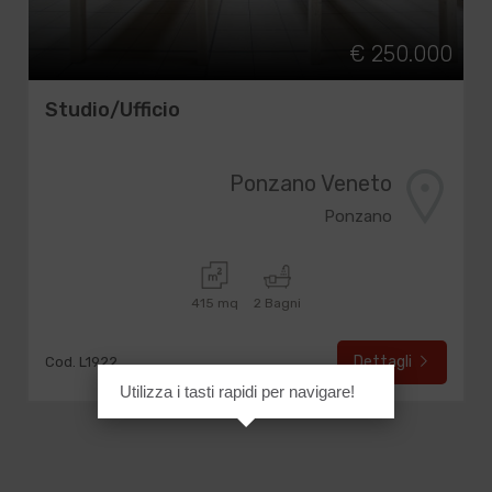
€ 250.000
Studio/Ufficio
Ponzano Veneto
Ponzano
415 mq
2 Bagni
Dettagli
Cod. L1922
Utilizza i tasti rapidi per navigare!